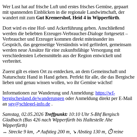
Wer Lust hat auf frische Luft und erstes frisches Gemüse, gepaart
mit spannenden Einblicken in die regionale Landwirtschaft, der
wandert mit zum
Gut Kremershof, Heid 4 in Wipperfürth
.
Dort wird es eine Hof- und Ackerführung geben. Anschließend
werden die beliebten Erzeuger-Verbraucher-Dialoge fortgesetzt –
Verbraucher und Erzeuger kommen direkt miteinander ins
Gespräch, das gegenseitige Verständnis wird gefördert, gemeinsam
werden neue Ansätze für eine zukunftsfähige Versorgung mit
verschiedensten Lebensmitteln aus der Region entwickelt und
verbreitet.
Zuerst gilt es einen Ort zu entdecken, an dem Gemeinschaft und
Naturschutz Hand in Hand gehen. Perfekt für alle, die das Bergische
lieben und genau wissen wollen, wo ihr Gemüse wächst!
Informationen zur Wanderung und Anmeldung:
https://wf-
bergischesland.de/wanderungen
oder Anmeldung direkt per E-Mail
an
sgv@schlegel-info.de
.
Samstag, 02.05.2026
Treffpunkt:
10:10 Uhr S-Bhf Bergisch
Gladbach (Bus 426 nach Wipperfürth bis Haltestelle Ahe
Wipperfürth)
↔︎ Strecke 9 km, ↗︎ Aufstieg 200 m, ↘︎ Abstieg 130 m,
⏱
reine