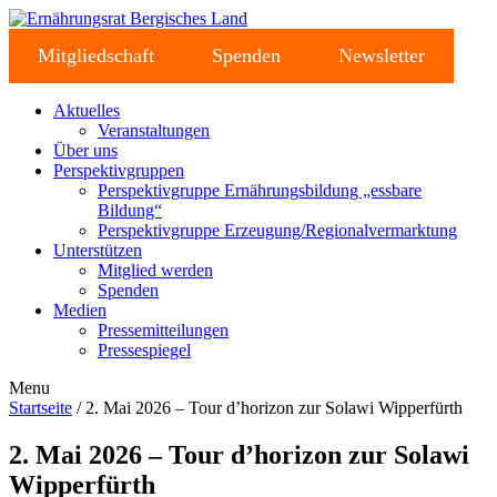
Mitgliedschaft
Spenden
Newsletter
Aktuelles
Veranstaltungen
Über uns
Perspektivgruppen
Perspektivgruppe Ernährungsbildung „essbare
Bildung“
Perspektivgruppe Erzeugung/Regionalvermarktung
Unterstützen
Mitglied werden
Spenden
Medien
Pressemitteilungen
Pressespiegel
Menu
Startseite
/ 2. Mai 2026 – Tour d’horizon zur Solawi Wipperfürth
2. Mai 2026 – Tour d’horizon zur Solawi
Wipperfürth