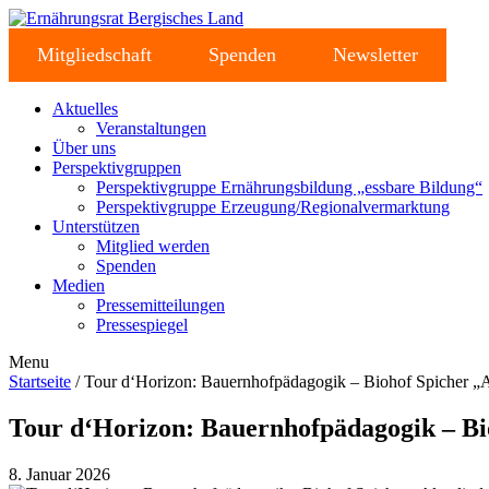
Mitgliedschaft
Spenden
Newsletter
Aktuelles
Veranstaltungen
Über uns
Perspektivgruppen
Perspektivgruppe Ernährungsbildung „essbare Bildung“
Perspektivgruppe Erzeugung/Regionalvermarktung
Unterstützen
Mitglied werden
Spenden
Medien
Pressemitteilungen
Pressespiegel
Menu
Startseite
/ Tour d‘Horizon: Bauernhofpädagogik – Biohof Spicher „Al
Tour d‘Horizon: Bauernhofpädagogik – Bio
8. Januar 2026