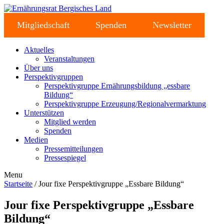
Mitgliedschaft
Spenden
Newsletter
Aktuelles
Veranstaltungen
Über uns
Perspektivgruppen
Perspektivgruppe Ernährungsbildung „essbare
Bildung“
Perspektivgruppe Erzeugung/Regionalvermarktung
Unterstützen
Mitglied werden
Spenden
Medien
Pressemitteilungen
Pressespiegel
Menu
Startseite
/ Jour fixe Perspektivgruppe „Essbare Bildung“
Jour fixe Perspektivgruppe „Essbare
Bildung“