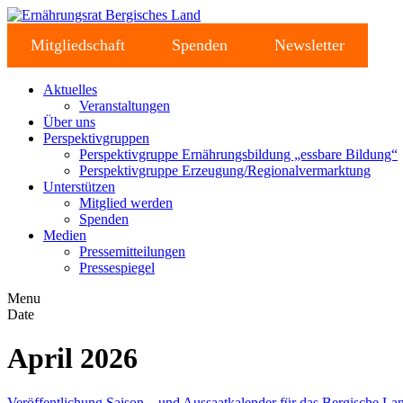
Mitgliedschaft
Spenden
Newsletter
Aktuelles
Veranstaltungen
Über uns
Perspektivgruppen
Perspektivgruppe Ernährungsbildung „essbare Bildung“
Perspektivgruppe Erzeugung/Regionalvermarktung
Unterstützen
Mitglied werden
Spenden
Medien
Pressemitteilungen
Pressespiegel
Menu
Date
April 2026
Veröffentlichung Saison – und Aussaatkalender für das Bergische L