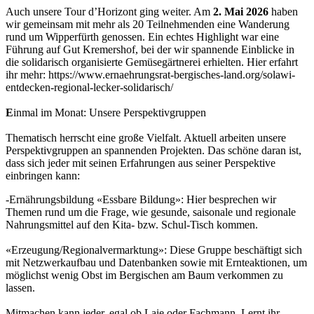
Auch unsere Tour d’Horizont ging weiter. Am
2. Mai
2026
haben
wir gemeinsam mit mehr als 20 Teilnehmenden eine Wanderung
rund um Wipperfürth genossen. Ein echtes Highlight war eine
Führung auf Gut Kremershof, bei der wir spannende Einblicke in
die solidarisch organisierte Gemüsegärtnerei erhielten. Hier erfahrt
ihr mehr: https://www.ernaehrungsrat-bergisches-land.org/solawi-
entdecken-regional-lecker-solidarisch/
E
inmal im Monat: Unsere Perspektivgruppen
Thematisch herrscht eine große Vielfalt. Aktuell arbeiten unsere
Perspektivgruppen an spannenden Projekten. Das schöne daran ist,
dass sich jeder mit seinen Erfahrungen aus seiner Perspektive
einbringen kann:
-Ernährungsbildung «Essbare Bildung»: Hier besprechen wir
Themen rund um die Frage, wie gesunde, saisonale und regionale
Nahrungsmittel auf den Kita- bzw. Schul-Tisch kommen.
«Erzeugung/Regionalvermarktung»: Diese Gruppe beschäftigt sich
mit Netzwerkaufbau und Datenbanken sowie mit Ernteaktionen, um
möglichst wenig Obst im Bergischen am Baum verkommen zu
lassen.
Mitmachen kann jeder, egal ob Laie oder Fachmann. Lernt ihr