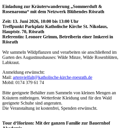
Einladung zur Kräuterwanderung „Sommerduft &
Rosenaroma“ mit dem
Netzwerk Blühendes Rösrath
Zeit: 13. Juni 2026, 10:00 bis 13:00 Uhr
Treffpunkt Parkplatz Katholische Kirche St. Nikolaus,
Hauptstr. 70, Rösrath
Referentin: Leonore Grimm, Betreiberin einer Imkerei in
Rösrath
Wir sammeln Wildpflanzen und verarbeiten sie anschließend im
Garten des Augustinushauses: Wilde Minze, Wilde Rosenblüten,
Labkraut.
Anmeldung erwünscht:
Mail:
artenvielfalt@katholische-kirche-roesrath.de
Mobil: 0174 379 61 74
Bitte geeignete Behälter zum Sammeln von kleinen Mengen an
Kräutern mitbringen. Wetterfeste Kleidung und für den Wald
geeignete Schuhe sind angeraten.
Die Veranstaltung ist kostenfrei, Spenden erwünscht.
Tour
d
‘
Horizon: Mit der ganzen Familie zur Bauernhof