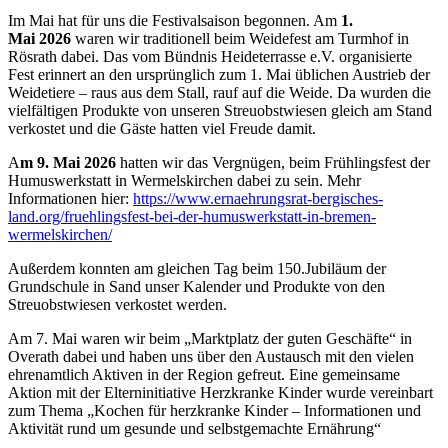
Im Mai hat für uns die Festivalsaison begonnen. Am
1.
Mai
2026
waren wir traditionell beim Weidefest am Turmhof in
Rösrath dabei. Das vom Bündnis Heideterrasse e.V. organisierte
Fest erinnert an den ursprünglich zum 1. Mai üblichen Austrieb der
Weidetiere – raus aus dem Stall, rauf auf die Weide. Da wurden die
vielfältigen Produkte von unseren Streuobstwiesen gleich am Stand
verkostet und die Gäste hatten viel Freude damit.
A
m 9. Mai
2026
hatten wir das Vergnügen, beim Frühlingsfest der
Humuswerkstatt in Wermelskirchen dabei zu sein. Mehr
Informationen hier:
https://www.ernaehrungsrat-bergisches-
land.org/fruehlingsfest-bei-der-humuswerkstatt-in-bremen-
wermelskirchen/
Außerdem konnten am gleichen Tag beim 150.Jubiläum der
Grundschule in Sand unser Kalender und Produkte von den
Streuobstwiesen verkostet werden.
Am 7. Mai waren wir beim „Marktplatz der guten Geschäfte“ in
Overath dabei und haben uns über den Austausch mit den vielen
ehrenamtlich Aktiven in der Region gefreut. Eine gemeinsame
Aktion mit der Elterninitiative Herzkranke Kinder wurde vereinbart
zum Thema „Kochen für herzkranke Kinder – Informationen und
Aktivität rund um gesunde und selbstgemachte Ernährung“