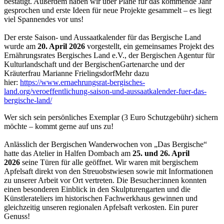
bestätigt. Außerdem haben wir über Pläne für das kommende Jahr
gesprochen und erste Ideen für neue Projekte gesammelt – es liegt
viel Spannendes vor uns!
Der erste Saison- und Aussaatkalender für das Bergische Land
wurde am
20. April 2026
vorgestellt, ein gemeinsames Projekt des
Ernährungsrates Bergisches Land e.V., der Bergischen Agentur für
Kulturlandschaft und der BergischenGartenarche und der
Kräuterfrau Marianne FrielingsdorfMehr dazu
hier:
https://www.ernaehrungsrat-bergisches-
land.org/veroeffentlichung-saison-und-aussaatkalender-fuer-das-
bergische-land/
Wer sich sein persönliches Exemplar (3 Euro Schutzgebühr) sichern
möchte – kommt gerne auf uns zu!
Anlässlich der Bergischen Wanderwochen von „Das Bergische“
hatte das Atelier in Halfen Dombach am
25. und 26. April
2026
seine Türen für alle geöffnet. Wir waren mit bergischem
Apfelsaft direkt von den Streuobstwiesen sowie mit Informationen
zu unserer Arbeit vor Ort vertreten. Die Besucher:innen konnten
einen besonderen Einblick in den Skulpturengarten und die
Künstlerateliers im historischen Fachwerkhaus gewinnen und
gleichzeitig unseren regionalen Apfelsaft verkosten. Ein purer
Genuss!